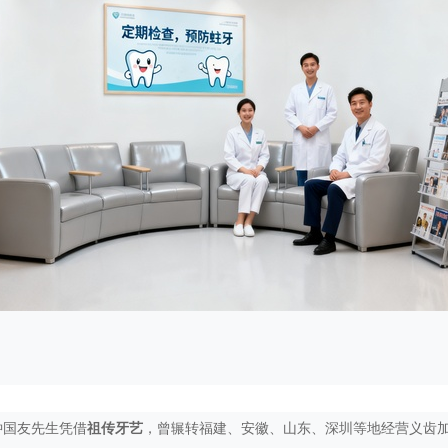
钟国友先生凭借
祖传牙艺
，曾辗转福建、安徽、山东、深圳等地经营义齿加