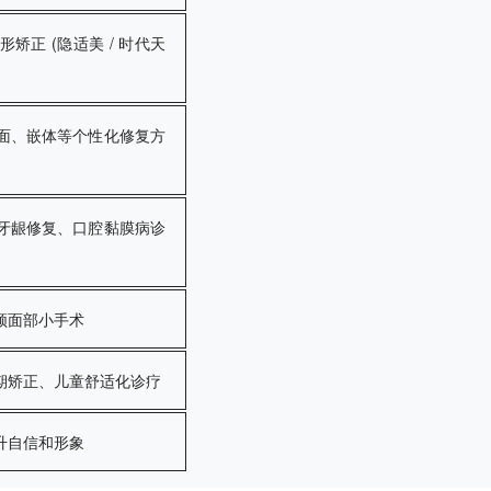
正 (隐适美 / 时代天
面、嵌体等个性化修复方
牙龈修复、口腔黏膜病诊
颌面部小手术
期矫正、儿童舒适化诊疗
升自信和形象