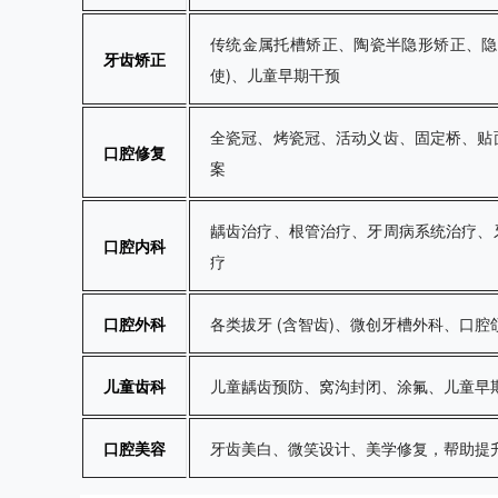
传统金属托槽矫正、陶瓷半隐形矫正、隐形矫
牙齿矫正
使)、儿童早期干预
全瓷冠、烤瓷冠、活动义齿、固定桥、贴
口腔修复
案
龋齿治疗、根管治疗、牙周病系统治疗、
口腔内科
疗
口腔外科
各类拔牙 (含智齿)、微创牙槽外科、口腔
儿童齿科
儿童龋齿预防、窝沟封闭、涂氟、儿童早
口腔美容
牙齿美白、微笑设计、美学修复，帮助提